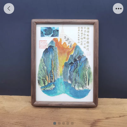
三峡风光手绘叶脉画摆件每幅不同